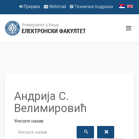
Пријава
Webmail
Техничка подршка
Андрија С.
Велимировић
Унесите назив